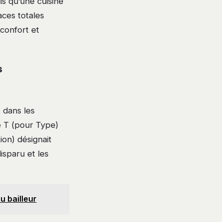
is qu’une cuisine
ces totales
 confort et
s
 dans les
e T (pour Type)
ion) désignait
disparu et les
u bailleur