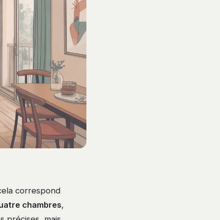
cela correspond
uatre chambres
,
es précises, mais