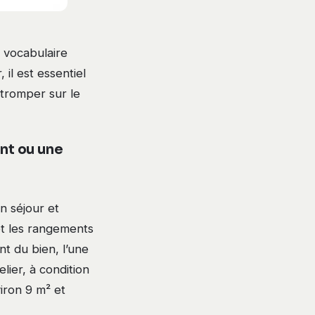
 vocabulaire
 il est essentiel
tromper sur le
nt ou une
n séjour et
 et les rangements
t du bien, l’une
lier, à condition
viron 9 m² et