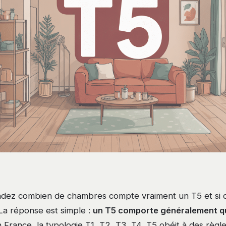
dez combien de chambres compte vraiment un T5 et si 
La réponse est simple :
un T5 comporte généralement q
n France, la typologie T1, T2, T3, T4, T5 obéit à des règl