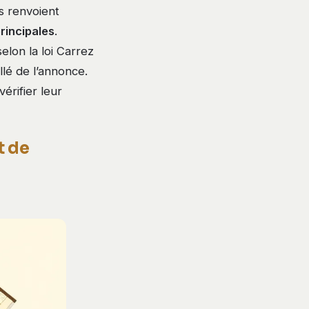
s renvoient
rincipales
.
elon la loi Carrez
llé de l’annonce.
érifier leur
t de