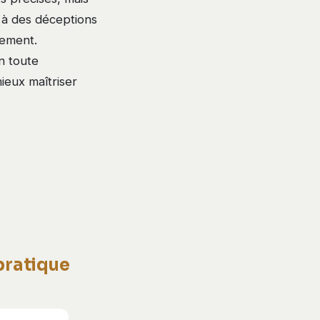
 à des déceptions
gement.
n toute
ieux maîtriser
pratique