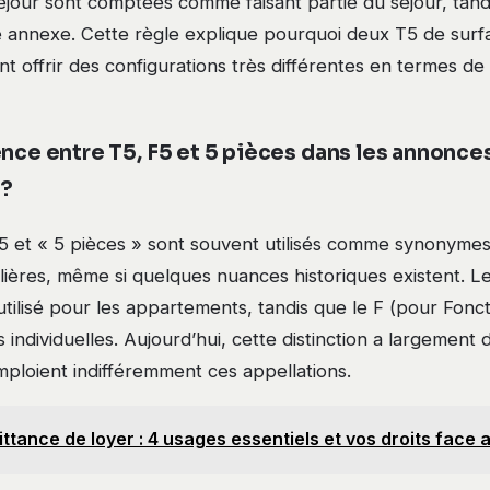
éjour sont comptées comme faisant partie du séjour, tand
 annexe. Cette règle explique pourquoi deux T5 de surfa
t offrir des configurations très différentes en termes de
ence entre T5, F5 et 5 pièces dans les annonce
 ?
5 et « 5 pièces » sont souvent utilisés comme synonymes
ières, même si quelques nuances historiques existent. L
t utilisé pour les appartements, tandis que le F (pour Fonct
 individuelles. Aujourd’hui, cette distinction a largement 
mploient indifféremment ces appellations.
ttance de loyer : 4 usages essentiels et vos droits face a