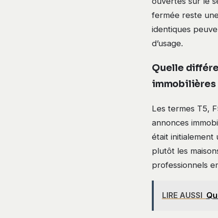
ouvertes sur le s
fermée reste une
identiques peuven
d’usage.
Quelle différ
immobilières
Les termes T5, F
annonces immobil
était initialemen
plutôt les maisons
professionnels e
LIRE AUSSI
Qui