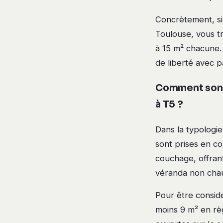
Concrètement, si
Toulouse, vous t
à 15 m² chacune. 
de liberté avec 
Comment sont 
à T5 ?
Dans la typologie
sont prises en co
couchage, offran
véranda non chauf
Pour être consid
moins 9 m² en règ