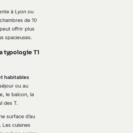
ente à Lyon ou
 chambres de 10
eut offrir plus
us spacieuses.
a typologie T1
et habitables
 séjour ou au
 le balcon, la
l des T.
ne surface d’au
. Les cuisines