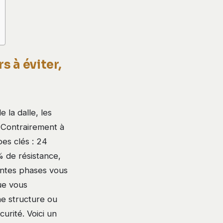
s à éviter,
la dalle, les
. Contrairement à
pes clés : 24
% de résistance,
entes phases vous
Que vous
ne structure ou
urité. Voici un