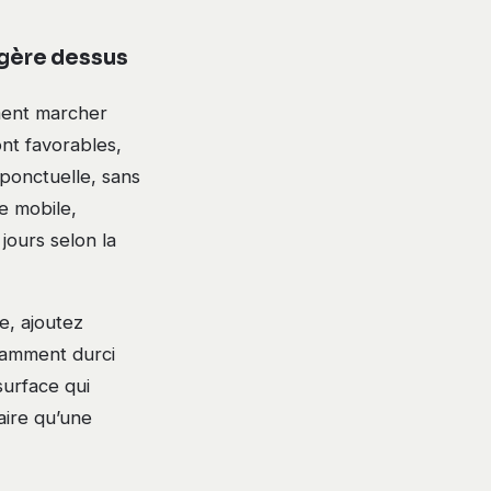
égère dessus
ment marcher
ont favorables,
 ponctuelle, sans
e mobile,
jours selon la
e, ajoutez
samment durci
urface qui
aire qu’une