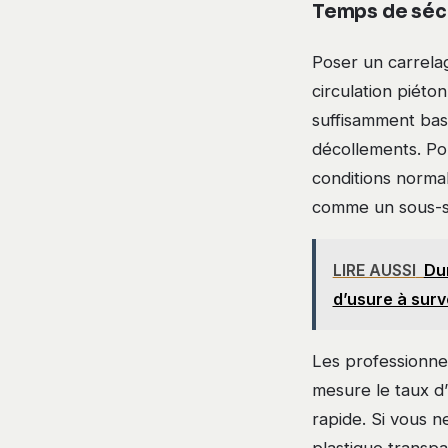
Temps de séch
Poser un carrelag
circulation piéto
suffisamment bas 
décollements. Po
conditions normal
comme un sous-s
LIRE AUSSI
Dur
d’usure à surve
Les professionnel
mesure le taux d
rapide. Si vous n
plastique transpa