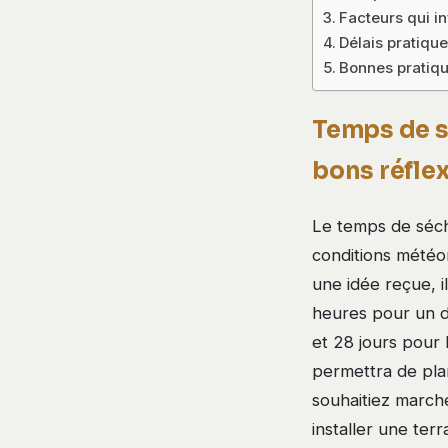
Facteurs qui i
Délais pratiqu
Bonnes pratiqu
Temps de sé
bons réfle
Le temps de sécha
conditions météor
une idée reçue, i
heures pour un dé
et 28 jours pour
permettra de plan
souhaitiez marche
installer une ter