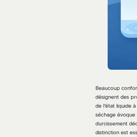
Beaucoup confond
désignent des pr
de l’état liquide
séchage évoque l
durcissement décr
distinction est e