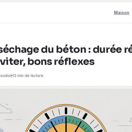
Maison
échage du béton : durée ré
éviter, bons réflexes
oudiol
13 min de lecture
·