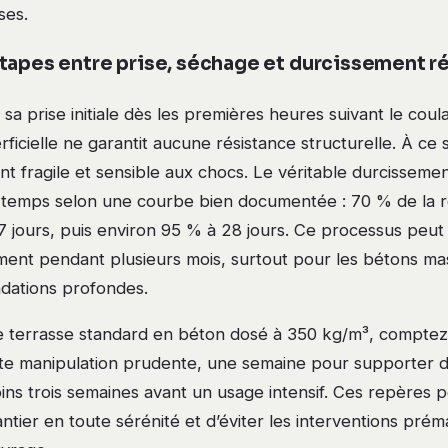
ses.
tapes entre prise, séchage et durcissement r
a prise initiale dès les premières heures suivant le coul
erficielle ne garantit aucune résistance structurelle. À ce 
t fragile et sensible aux chocs. Le véritable durcisseme
e temps selon une courbe bien documentée : 70 % de la ré
 7 jours, puis environ 95 % à 28 jours. Ce processus peu
ment pendant plusieurs mois, surtout pour les bétons ma
ndations profondes.
e terrasse standard en béton dosé à 350 kg/m³, comptez
te manipulation prudente, une semaine pour supporter 
ins trois semaines avant un usage intensif. Ces repères 
antier en toute sérénité et d’éviter les interventions pré