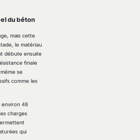
éel du béton
age, mais cette
stade, le matériau
nt débute ensuite
sistance finale
t même se
ssifs comme les
 environ 48
des charges
permettent
maturées qui