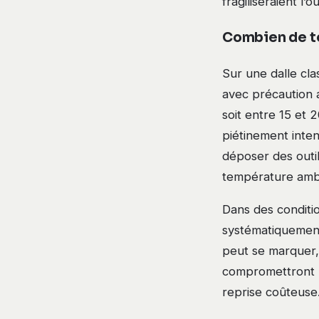
fragiliseraient l’o
Combien de te
Sur une dalle cl
avec précaution a
soit entre 15 et 
piétinement inten
déposer des outil
température ambia
Dans des conditi
systématiquement
peut se marquer,
compromettront la
reprise coûteuse