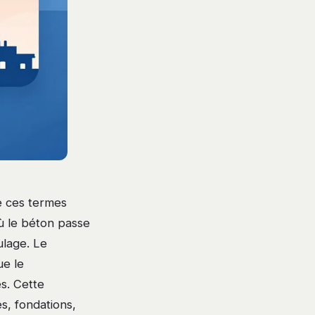
e ces termes
ù le béton passe
ulage. Le
ue le
s. Cette
es, fondations,