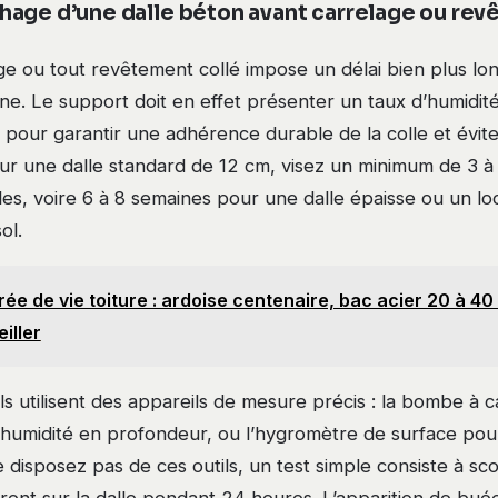
age d’une dalle béton avant carrelage ou rev
e ou tout revêtement collé impose un délai bien plus lon
nne. Le support doit en effet présenter un taux d’humidité
pour garantir une adhérence durable de la colle et évite
ur une dalle standard de 12 cm, visez un minimum de 3 à
es, voire 6 à 8 semaines pour une dalle épaisse ou un loc
ol.
ée de vie toiture : ardoise centenaire, bac acier 20 à 40
iller
s utilisent des appareils de mesure précis : la bombe à 
’humidité en profondeur, ou l’hygromètre de surface pou
e disposez pas de ces outils, un test simple consiste à sc
rent sur la dalle pendant 24 heures. L’apparition de bué