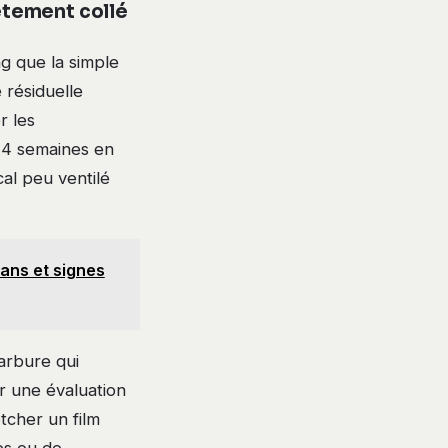
êtement collé
g que la simple
 résiduelle
r les
 4 semaines en
al peu ventilé
 ans et signes
carbure qui
r une évaluation
otcher un film
es ou de