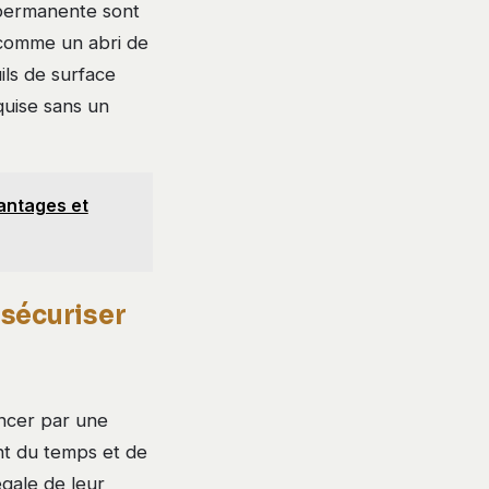
 permanente sont
 comme un abri de
uils de surface
quise sans un
antages et
 sécuriser
encer par une
ent du temps et de
égale de leur