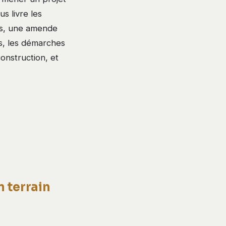
s livre les
is, une amende
ns, les démarches
construction, et
n terrain