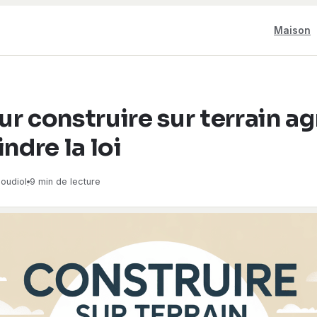
Maison
r construire sur terrain ag
ndre la loi
oudiol
9 min de lecture
·