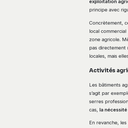
exploitation agr
principe avec rig
Concrètement, cel
local commercial
zone agricole. M
pas directement n
locales, mais ell
Activités agri
Les bâtiments agr
s’agit par exemp
serres profession
cas,
la nécessité
En revanche, les 