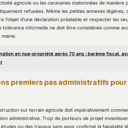
ctivité agricole ou les caravanes stationnées de manière
iquement refusées. Même les petites annexes légères,
ire l’objet d’une déclaration préalable et respecter les se
e tolérance informelle ne doit être considérée comme ac
 mairie.
nation en nue-propriété après 70 ans : barème fiscal, av
er
ons premiers pas administratifs pour
struction sur terrain agricole doit impérativement comm
tion administrative. Trop de porteurs de projet investiss
 études ou des travaux sans avoir confirmé la faisabilité l