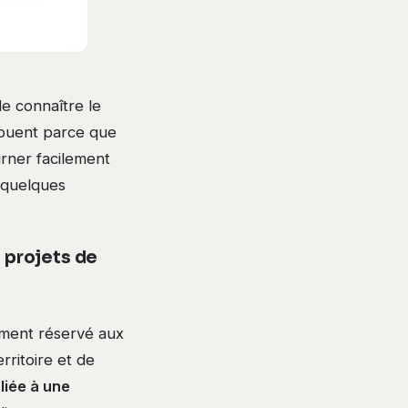
de connaître le
houent parce que
rner facilement
i quelques
 projets de
ement réservé aux
erritoire et de
liée à une