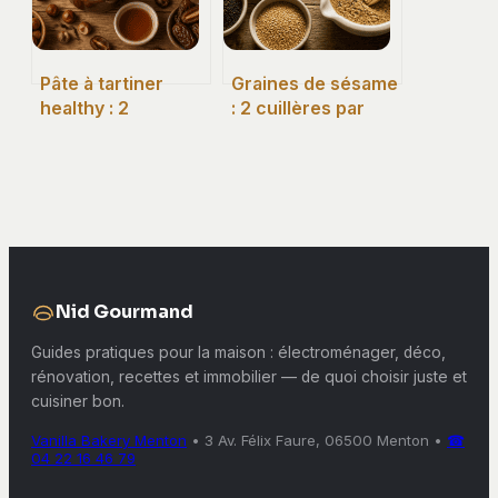
Pâte à tartiner
Graines de sésame
healthy : 2
: 2 cuillères par
ingrédients
jour pour booster
secrets pour une
votre vitalité
texture onctueuse
sans huile de
palme
Nid Gourmand
Guides pratiques pour la maison : électroménager, déco,
rénovation, recettes et immobilier — de quoi choisir juste et
cuisiner bon.
Vanilla Bakery Menton
•
3 Av. Félix Faure, 06500 Menton
•
☎
04 22 16 46 79