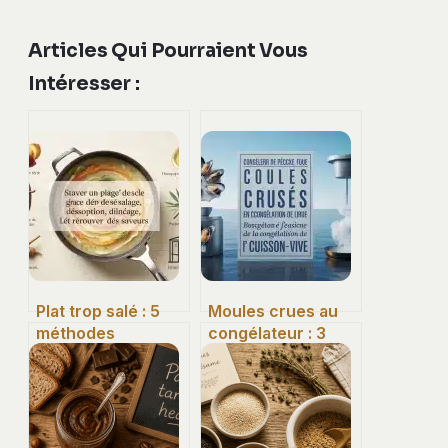
Articles Qui Pourraient Vous
Intéresser :
Plat trop salé : 5
Moules crues au
méthodes
congélateur : 3
éprouvées pour
méthodes de
sauver votre dîner
conservation et le
en moins de 20
protocole de
minutes
sécurité
indispensable