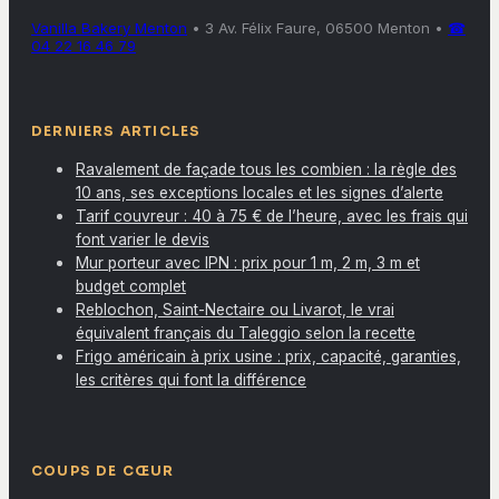
Vanilla Bakery Menton
•
3 Av. Félix Faure, 06500 Menton
•
☎
04 22 16 46 79
DERNIERS ARTICLES
Ravalement de façade tous les combien : la règle des
10 ans, ses exceptions locales et les signes d’alerte
Tarif couvreur : 40 à 75 € de l’heure, avec les frais qui
font varier le devis
Mur porteur avec IPN : prix pour 1 m, 2 m, 3 m et
budget complet
Reblochon, Saint-Nectaire ou Livarot, le vrai
équivalent français du Taleggio selon la recette
Frigo américain à prix usine : prix, capacité, garanties,
les critères qui font la différence
COUPS DE CŒUR