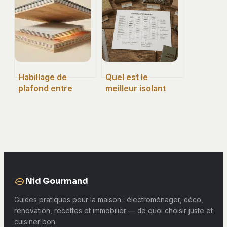
solutions et délais
votre rendement
à connaître
malgré le
rééquilibrage du
marché
Habillage de
Quel est le
plafond entre
meilleur isolant
poutres : 4
phonique ?
solutions pour
Comparatif des
moderniser sans
matériaux et 13 dB
dénaturer votre
de gain réel
intérieur
Nid Gourmand
Guides pratiques pour la maison : électroménager, déco,
rénovation, recettes et immobilier — de quoi choisir juste et
cuisiner bon.