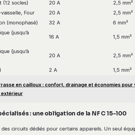
t (12 socles)
20 A
2,5 mm²
vaisselle, Four
20 A
2,5 mm²
son (monophasé)
32 A
6 mm²
ique (jusqu’à
16 A
1,5 mm²
ique (jusqu’à
20 A
2,5 mm²
)
2 A
1,5 mm²
rasse en cailloux : confort, drainage et économies pour 
extérieur
pécialisés : une obligation de la NF C 15-100
es circuits dédiés pour certains appareils. Un seul équi