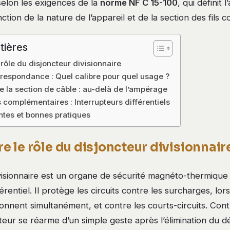
 selon les exigences de la
norme NF C 15-100
, qui définit
ction de la nature de l’appareil et de la section des fils 
tières
ôle du disjoncteur divisionnaire
respondance : Quel calibre pour quel usage ?
e la section de câble : au-delà de l’ampérage
 complémentaires : Interrupteurs différentiels
ntes et bonnes pratiques
 le rôle du disjoncteur divisionnair
ivisionnaire est un organe de sécurité magnéto-thermique
férentiel. Il protège les circuits contre les surcharges, lo
ionnent simultanément, et contre les courts-circuits. Con
ncteur se réarme d’un simple geste après l’élimination du d