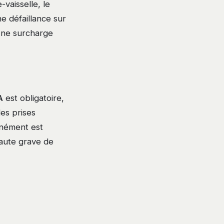
-vaisselle, le
ne défaillance sur
u ne surcharge
A
est obligatoire,
des prises
tanément est
faute grave de