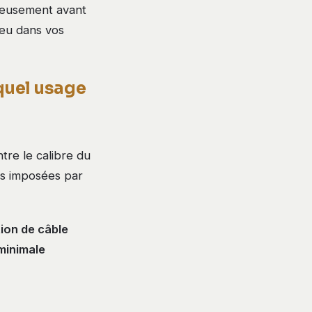
ereusement avant
feu dans vos
quel usage
ntre le calibre du
rds imposées par
ion de câble
minimale