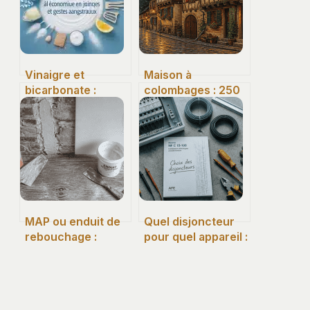
Vinaigre et
Maison à
bicarbonate :
colombages : 250
pourquoi ce
kg/m² de briques
mélange annule
et 4 étapes pour
l’efficacité de vos
isoler sans
astuces de grand-
dénaturer
mère
MAP ou enduit de
Quel disjoncteur
rebouchage :
pour quel appareil :
choisir le bon
guide des calibres
produit pour
et normes NF C 15-
réussir vos
100
réparations