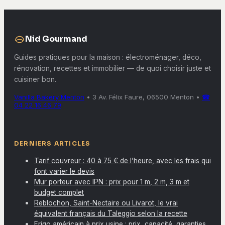
murales
Nid Gourmand
Guides pratiques pour la maison : électroménager, déco,
rénovation, recettes et immobilier — de quoi choisir juste et
cuisiner bon.
Vanilla Bakery Menton
•
3 Av. Félix Faure, 06500 Menton
•
☎
04 22 16 46 79
DERNIERS ARTICLES
Tarif couvreur : 40 à 75 € de l’heure, avec les frais qui
font varier le devis
Mur porteur avec IPN : prix pour 1 m, 2 m, 3 m et
budget complet
Reblochon, Saint-Nectaire ou Livarot, le vrai
équivalent français du Taleggio selon la recette
Frigo américain à prix usine : prix, capacité, garanties,