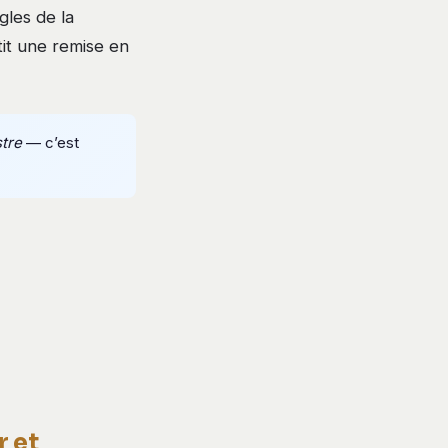
gles de la
tit une remise en
tre
— c’est
r et