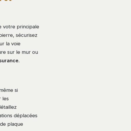
 votre principale
ierre, sécurisez
r la voie
ure sur le mur ou
ssurance
.
même si
 les
étaillez
dations déplacées
o de plaque