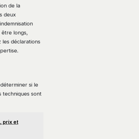
ion de la
es deux
’indemnisation
 être longs,
les déclarations
pertise.
 déterminer si le
ls techniques sont
 prix et