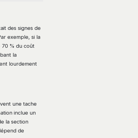
ait des signes de
Par exemple, si la
e 70 % du coût
bant la
ient lourdement
uvent une tache
ation inclue un
e la section
e dépend de