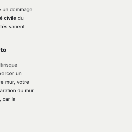
ause un dommage
é civile
du
tés varient
uto
tirisque
exercer un
re mur, votre
paration du mur
 car la