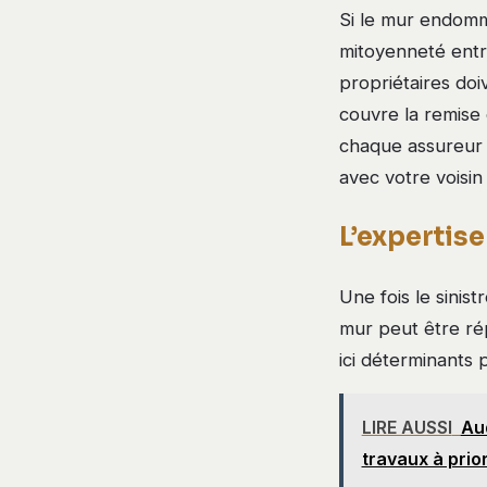
Si le mur endomma
mitoyenneté entr
propriétaires doi
couvre la remise 
chaque assureur 
avec votre voisin
L’expertise
Une fois le sinis
mur peut être rép
ici déterminants
LIRE AUSSI
Aud
travaux à prio