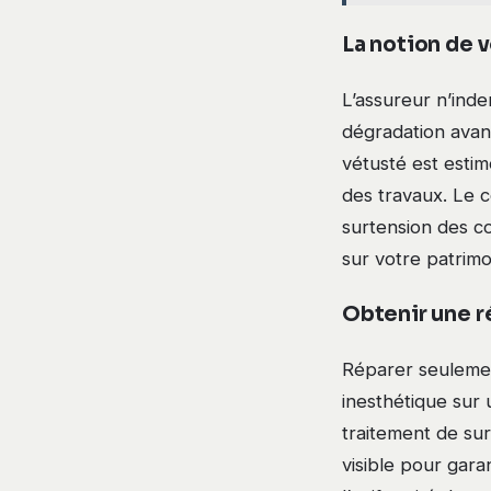
La notion de v
L’assureur n’ind
dégradation avant
vétusté est esti
des travaux. Le c
surtension des co
sur votre patrim
Obtenir une 
Réparer seulemen
inesthétique sur 
traitement de su
visible pour gara