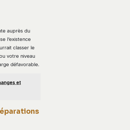
nte auprès du
se l’existence
rrait classer le
ou votre niveau
harge défavorable.
hanges et
 réparations