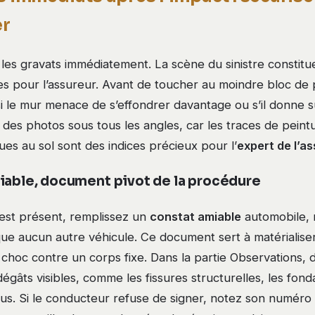
r
es gravats immédiatement. La scène du sinistre constitue
s pour l’assureur. Avant de toucher au moindre bloc de p
si le mur menace de s’effondrer davantage ou s’il donne su
des photos sous tous les angles, car les traces de peint
ques au sol sont des indices précieux pour l’
expert de l’a
iable, document pivot de la procédure
 est présent, remplissez un
constat amiable
automobile, 
ique aucun autre véhicule. Ce document sert à matérialiser
choc contre un corps fixe. Dans la partie Observations, d
égâts visibles, comme les fissures structurelles, les fon
rdus. Si le conducteur refuse de signer, notez son numér