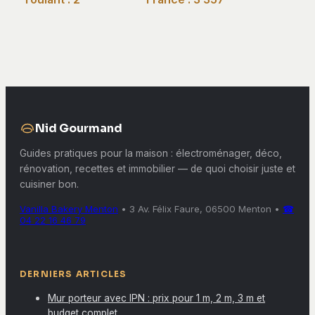
précautions
retours clients
électriques et 6
analysés pour
étapes pour
sécuriser votre
extraire l’axe en
investissement
toute sécurité
Nid Gourmand
Guides pratiques pour la maison : électroménager, déco,
rénovation, recettes et immobilier — de quoi choisir juste et
cuisiner bon.
Vanilla Bakery Menton
•
3 Av. Félix Faure, 06500 Menton
•
☎
04 22 16 46 79
DERNIERS ARTICLES
Mur porteur avec IPN : prix pour 1 m, 2 m, 3 m et
budget complet