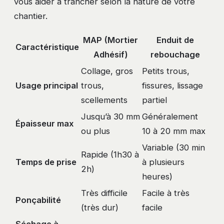
vous aider à trancher selon la nature de votre
chantier.
MAP (Mortier
Enduit de
Caractéristique
Adhésif)
rebouchage
Collage, gros
Petits trous,
Usage principal
trous,
fissures, lissage
scellements
partiel
Jusqu’à 30 mm
Généralement
Épaisseur max
ou plus
10 à 20 mm max
Variable (30 min
Rapide (1h30 à
Temps de prise
à plusieurs
2h)
heures)
Très difficile
Facile à très
Ponçabilité
(très dur)
facile