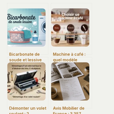
Bicarbonate de
Machine à café :
soude et lessive
quel modèle
pour le linge une
choisir pour un
seule astuce qui
expresso parfait
change tout
au quotidien ?
Démonter un volet
Avis Mobilier de
roulant : 2
France : 3 357