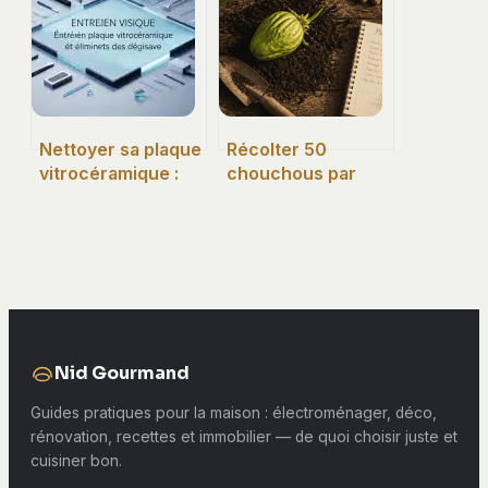
et économies
Nettoyer sa plaque
Récolter 50
vitrocéramique :
chouchous par
les 5 erreurs
plant : la méthode
fatales qui rayent
infaillible en 3
votre surface
étapes
Nid Gourmand
Guides pratiques pour la maison : électroménager, déco,
rénovation, recettes et immobilier — de quoi choisir juste et
cuisiner bon.