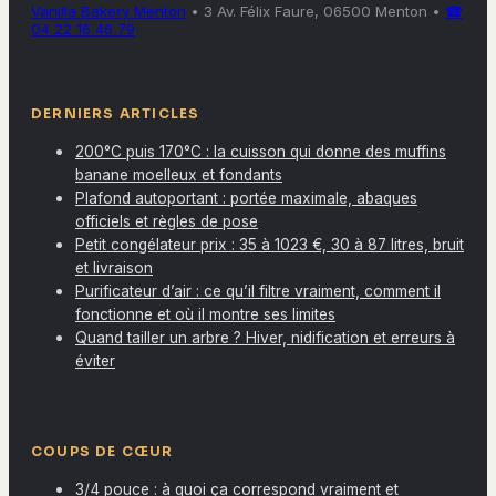
Vanilla Bakery Menton
•
3 Av. Félix Faure, 06500 Menton
•
☎
04 22 16 46 79
DERNIERS ARTICLES
200°C puis 170°C : la cuisson qui donne des muffins
banane moelleux et fondants
Plafond autoportant : portée maximale, abaques
officiels et règles de pose
Petit congélateur prix : 35 à 1023 €, 30 à 87 litres, bruit
et livraison
Purificateur d’air : ce qu’il filtre vraiment, comment il
fonctionne et où il montre ses limites
Quand tailler un arbre ? Hiver, nidification et erreurs à
éviter
COUPS DE CŒUR
3/4 pouce : à quoi ça correspond vraiment et