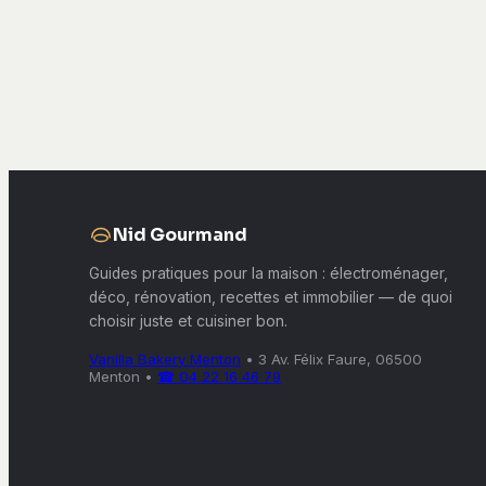
Nid Gourmand
Guides pratiques pour la maison : électroménager,
déco, rénovation, recettes et immobilier — de quoi
choisir juste et cuisiner bon.
Vanilla Bakery Menton
•
3 Av. Félix Faure, 06500
Menton
•
☎ 04 22 16 46 79