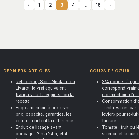
‹
1
2
3
4
…
16
›
DERNIERS ARTICLES
COUPS DE CŒUR
Reblochon, Saint-Nectaire ou
3/4 pouce : à quoi
Livarot, le vrai équivalent
correspond vraime
français du Taleggio selon la
comment bien l’util
recette
Consommation d'
Frigo américain à prix usine :
: chiffres clés par 
prix, capacité, garanties, les
leviers pour rédui
critères qui font la différence
facture
Enduit de lissage avant
Tomate : fruit ou 
ponçage : 2 h à 24 h, et 4
science et la cuis