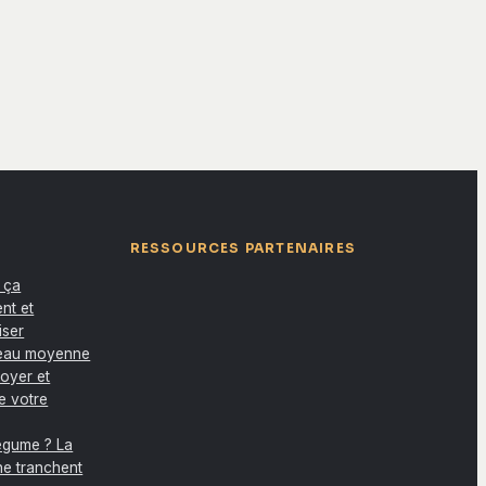
RESSOURCES PARTENAIRES
 ça
nt et
iser
eau moyenne
foyer et
re votre
légume ? La
ine tranchent