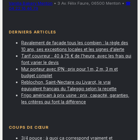
Vanilla Bakery Menton
•
3 Av. Félix Faure, 06500 Menton
•
☎
04 22 16 46 79
DERNIERS ARTICLES
Ravalement de façade tous les combien : la règle des
10 ans, ses exceptions locales et les signes d’alerte
Tarif couvreur : 40 à 75 € de l’heure, avec les frais qui
font varier le devis
Mur porteur avec IPN : prix pour 1 m, 2 m, 3 m et
budget complet
Reblochon, Saint-Nectaire ou Livarot, le vrai
équivalent français du Taleggio selon la recette
Frigo américain à prix usine : prix, capacité, garanties,
les critères qui font la différence
COUPS DE CŒUR
3/4 pouce : à quoi ça correspond vraiment et