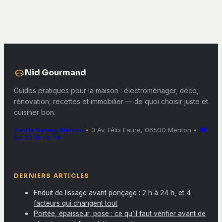
naturelles et 3
une installation
règles pour une
lumineuse,
décoration
sécurisée et
cocooning réussie
durable
Nid Gourmand
Guides pratiques pour la maison : électroménager, déco,
rénovation, recettes et immobilier — de quoi choisir juste et
cuisiner bon.
Vanilla Bakery Menton
•
3 Av. Félix Faure, 06500 Menton
•
☎
04 22 16 46 79
DERNIERS ARTICLES
Enduit de lissage avant ponçage : 2 h à 24 h, et 4
facteurs qui changent tout
Portée, épaisseur, pose : ce qu’il faut vérifier avant de