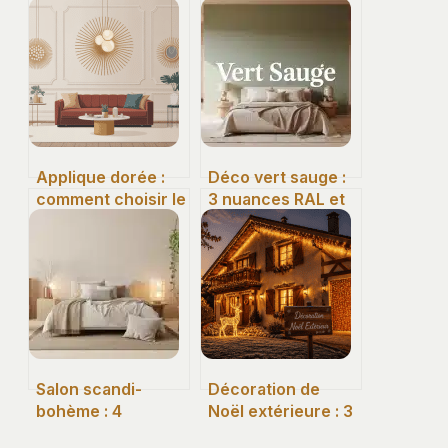
Applique dorée :
Déco vert sauge :
comment choisir le
3 nuances RAL et
bon modèle pour
4 associations
sublimer votre
pour éviter l’effet
intérieur
terne
Salon scandi-
Décoration de
bohème : 4
Noël extérieure : 3
matières
règles d’or pour