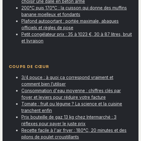
choisir une dalle en béton armé
200°C puis 170°C : la cuisson qui donne des muffins
banane moelleux et fondants
Plafond autoportant : portée maximale, abaques
officiels et règles de pose
Petit congélateur prix : 35 à 1023 €, 30 à 87 litres, bruit
et livraison
COUPS DE CŒUR
3/4 pouce : à quoi ça correspond vraiment et
comment bien l’utiliser
Consommation d'eau moyenne : chiffres clés par
foyer et leviers pour réduire votre facture
Tomate : fruit ou légume ? La science et la cuisine
tranchent enfin
Prix bouteille de gaz 13 kg chez Intermarché : 3
réflexes pour payer le juste prix
Recette facile à l'air fryer : 180°C, 20 minutes et des
pilons de poulet croustillants