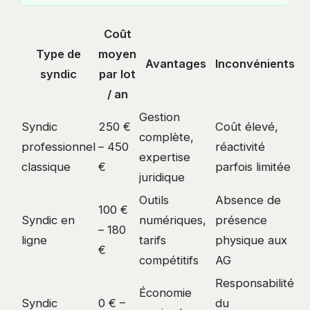
Coût
Type de
moyen
Avantages
Inconvénients
syndic
par lot
/ an
Gestion
Syndic
250 €
Coût élevé,
complète,
professionnel
– 450
réactivité
expertise
classique
€
parfois limitée
juridique
Outils
Absence de
100 €
Syndic en
numériques,
présence
– 180
ligne
tarifs
physique aux
€
compétitifs
AG
Responsabilité
Économie
Syndic
0 € –
du