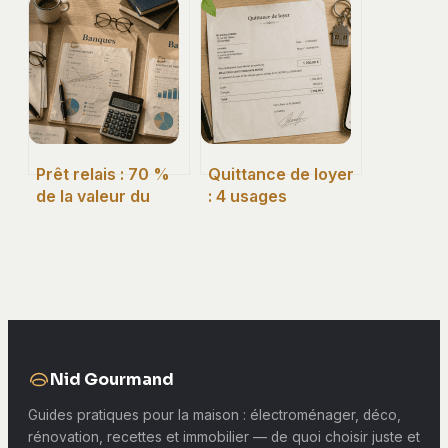
risques financiers
transformer un
et blocages
volume industriel
juridiques à
en habitat
anticiper
confortable sans
erreur
administrative
Prêt relais : 70 %
Quittance de loyer
de la valeur du
: 4 usages
bien et 4 critères
essentiels et vos
pour choisir la
droits face au
meilleure banque
bailleur
Nid Gourmand
Guides pratiques pour la maison : électroménager, déco,
rénovation, recettes et immobilier — de quoi choisir juste et