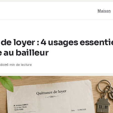
Maison
de loyer : 4 usages essenti
e au bailleur
diol
6 min de lecture
·