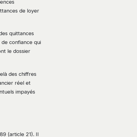
agences
ittances de loyer
des quittances
 de confiance qui
nt le dossier
elà des chiffres
ancier réel et
entuels impayés
9 (article 21). Il