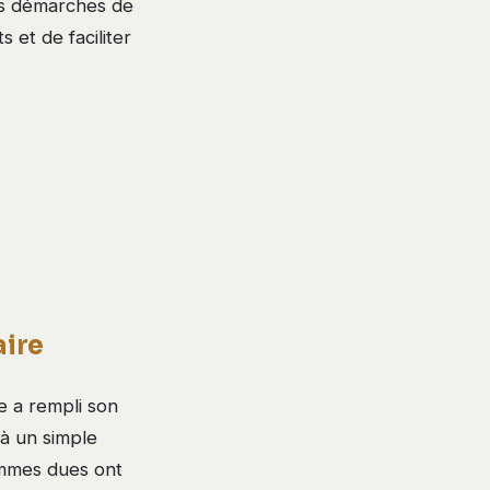
es démarches de
 et de faciliter
aire
re a rempli son
 à un simple
ommes dues ont