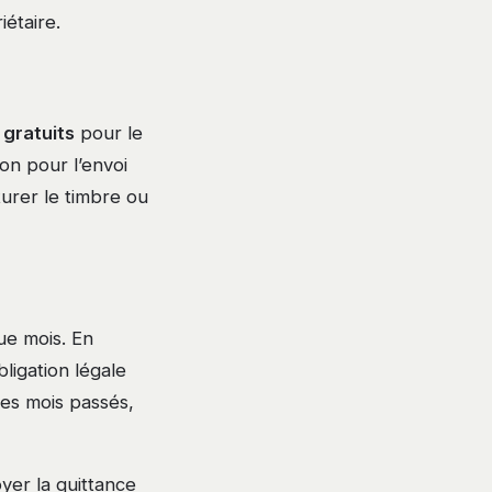
iétaire.
 gratuits
pour le
ion pour l’envoi
turer le timbre ou
ue mois. En
bligation légale
des mois passés,
yer la quittance