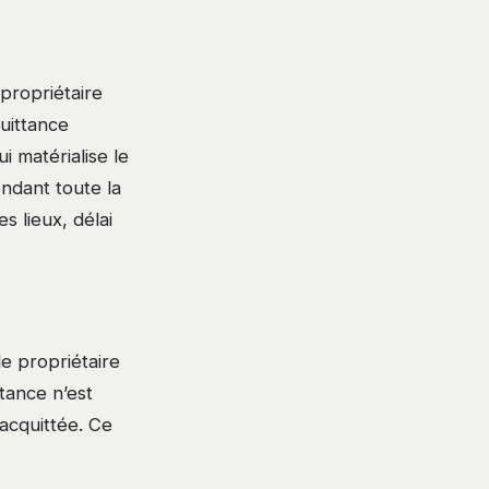
propriétaire
quittance
 matérialise le
endant toute la
s lieux, délai
le propriétaire
tance n’est
 acquittée. Ce