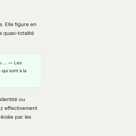
. Elle figure en
a quasi-totalité
du …
— Les
 qui sont à la
identité ou
ez effectivement
réciée par les