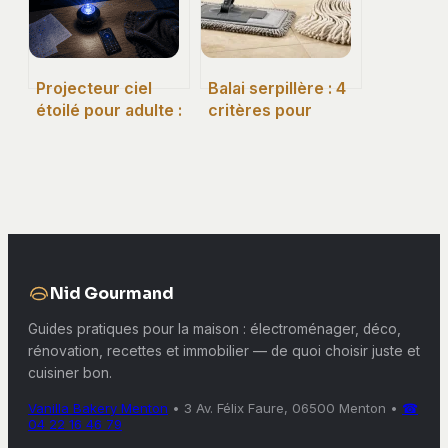
Projecteur ciel
Balai serpillère : 4
étoilé pour adulte :
critères pour
4 critères
choisir entre
techniques pour
microfibre, coton
un réalisme
et franges
immersif
Nid Gourmand
Guides pratiques pour la maison : électroménager, déco,
rénovation, recettes et immobilier — de quoi choisir juste et
cuisiner bon.
Vanilla Bakery Menton
•
3 Av. Félix Faure, 06500 Menton
•
☎
04 22 16 46 79