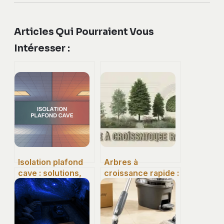
Articles Qui Pourraient Vous
Intéresser :
Isolation plafond
Arbres à
cave : solutions,
croissance rapide :
prix et conseils
5 espèces pour
pour bien choisir
transformer votre
jardin en un temps
record