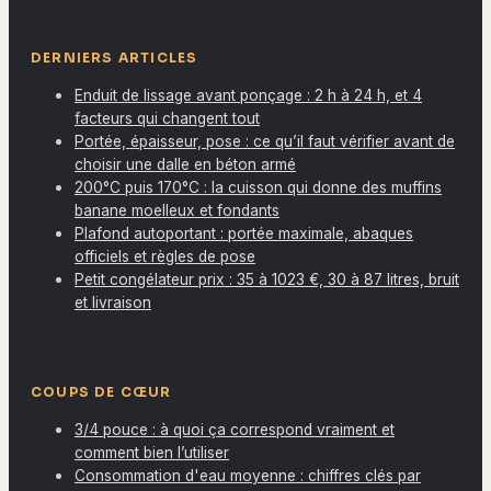
DERNIERS ARTICLES
Enduit de lissage avant ponçage : 2 h à 24 h, et 4
facteurs qui changent tout
Portée, épaisseur, pose : ce qu’il faut vérifier avant de
choisir une dalle en béton armé
200°C puis 170°C : la cuisson qui donne des muffins
banane moelleux et fondants
Plafond autoportant : portée maximale, abaques
officiels et règles de pose
Petit congélateur prix : 35 à 1023 €, 30 à 87 litres, bruit
et livraison
COUPS DE CŒUR
3/4 pouce : à quoi ça correspond vraiment et
comment bien l’utiliser
Consommation d'eau moyenne : chiffres clés par