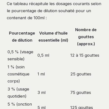
Ce tableau récapitule les dosages courants selon
le pourcentage de dilution souhaité pour un
contenant de 100ml :
Nombre de
Pourcentage
Volume d’huile
gouttes
de dilution
essentielle (ml)
(approx.)
0,5 % (visage
0,5 ml
12 à 15 gouttes
sensible)
1 % (soin
cosmétique
1 ml
25 gouttes
corps)
3 % (usage
3 ml
75 gouttes
quotidien)
5 % (onction
5 ml
125 gouttes