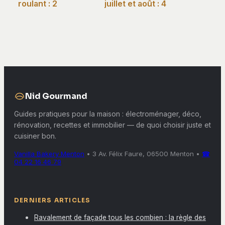
roulant : 2
juillet et août : 4
précautions
fleurs robustes et
électriques et 6
les secrets du
étapes pour
paillage pour un
extraire l’axe en
jardin coloré
toute sécurité
Nid Gourmand
Guides pratiques pour la maison : électroménager, déco,
rénovation, recettes et immobilier — de quoi choisir juste et
cuisiner bon.
Vanilla Bakery Menton
•
3 Av. Félix Faure, 06500 Menton
•
☎
04 22 16 46 79
DERNIERS ARTICLES
Ravalement de façade tous les combien : la règle des