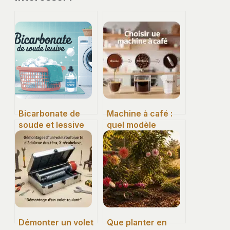
Bicarbonate de
Machine à café :
soude et lessive
quel modèle
pour le linge une
choisir pour un
seule astuce qui
expresso parfait
change tout
au quotidien ?
Démonter un volet
Que planter en