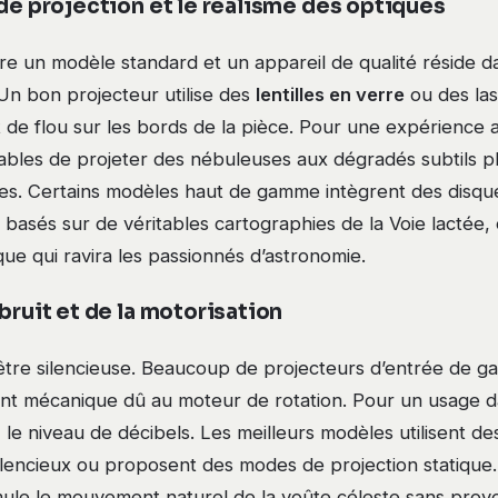
 de projection et le réalisme des optiques
re un modèle standard et un appareil de qualité réside d
Un bon projecteur utilise des
lentilles en verre
ou des las
et de flou sur les bords de la pièce. Pour une expérience a
pables de projeter des nébuleuses aux dégradés subtils p
ixes. Certains modèles haut de gamme intègrent des disqu
basés sur de véritables cartographies de la Voie lactée, 
ique qui ravira les passionnés d’astronomie.
bruit et de la motorisation
 être silencieuse. Beaucoup de projecteurs d’entrée de 
t mécanique dû au moteur de rotation. Pour un usage 
 le niveau de décibels. Les meilleurs modèles utilisent d
ilencieux ou proposent des modes de projection statique.
simule le mouvement naturel de la voûte céleste sans pro