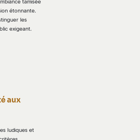
ambiance tamisée
sion étonnante.
stinguer les
lic exigeant.
té aux
es ludiques et
critères