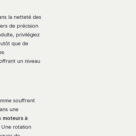
ans la netteté des
ers de précision
dulte, privilégiez
lutôt que de
es
offrant un niveau
gamme souffrent
dans une
es
moteurs à
 Une rotation
voquer de