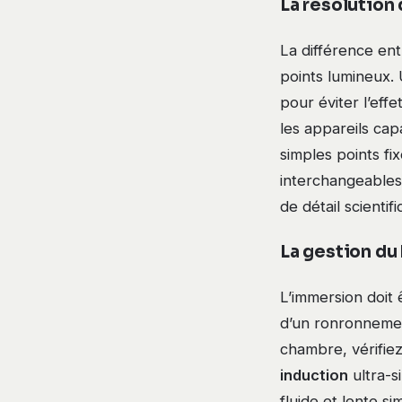
La résolution
La différence ent
points lumineux. 
pour éviter l’eff
les appareils ca
simples points f
interchangeables 
de détail scientif
La gestion du 
L’immersion doit
d’un ronronnemen
chambre, vérifiez
induction
ultra-s
fluide et lente 