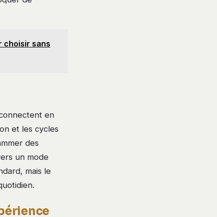
r choisir sans
 connectent en
on et les cycles
rammer des
 vers un mode
dard, mais le
uotidien.
xpérience