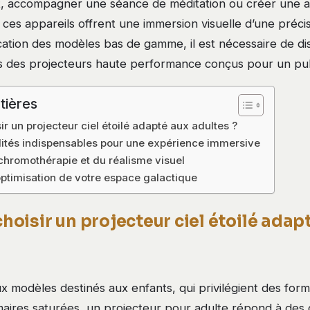
t, accompagner une séance de méditation ou créer une 
, ces appareils offrent une immersion visuelle d’une préci
ication des modèles bas de gamme, il est nécessaire de di
s des projecteurs haute performance conçus pour un pub
tières
 un projecteur ciel étoilé adapté aux adultes ?
lités indispensables pour une expérience immersive
 chromothérapie et du réalisme visuel
 optimisation de votre espace galactique
oisir un projecteur ciel étoilé adap
 modèles destinés aux enfants, qui privilégient des form
maires saturées, un projecteur pour adulte répond à des 