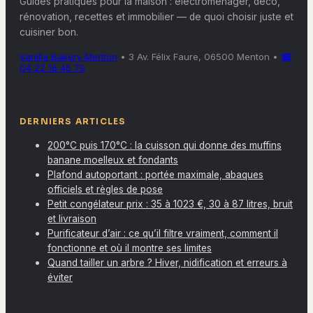
Guides pratiques pour la maison : électroménager, déco,
rénovation, recettes et immobilier — de quoi choisir juste et
cuisiner bon.
Vanilla Bakery Menton
•
3 Av. Félix Faure, 06500 Menton
•
☎
04 22 16 46 79
DERNIERS ARTICLES
200°C puis 170°C : la cuisson qui donne des muffins
banane moelleux et fondants
Plafond autoportant : portée maximale, abaques
officiels et règles de pose
Petit congélateur prix : 35 à 1023 €, 30 à 87 litres, bruit
et livraison
Purificateur d’air : ce qu’il filtre vraiment, comment il
fonctionne et où il montre ses limites
Quand tailler un arbre ? Hiver, nidification et erreurs à
éviter