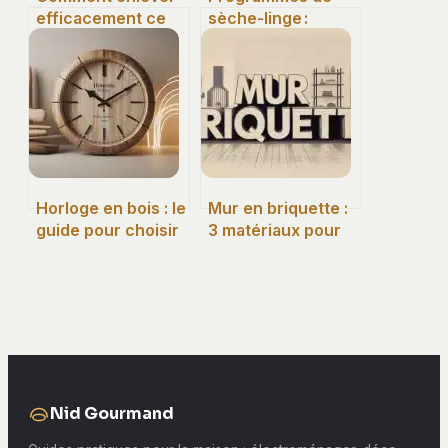
efficacement ce
sèche-linge :
qui vous gêne au
comment bien les
quotidien
choisir et les
utiliser
Horloge en bois : le
Mur en briquette :
guide pour choisir
3 matériaux pour
votre essence et
transformer votre
garantir un silence
intérieur sans
absolu
travaux lourds
Nid Gourmand