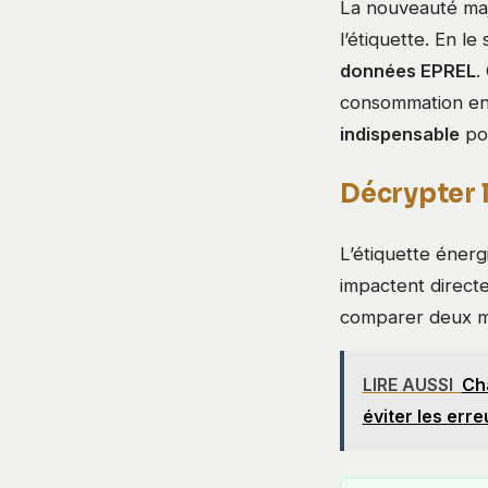
La nouveauté maj
l’étiquette. En 
données EPREL
.
consommation en 
indispensable
pou
Décrypter l
L’étiquette énerg
impactent direct
comparer deux mo
LIRE AUSSI
Cha
éviter les err