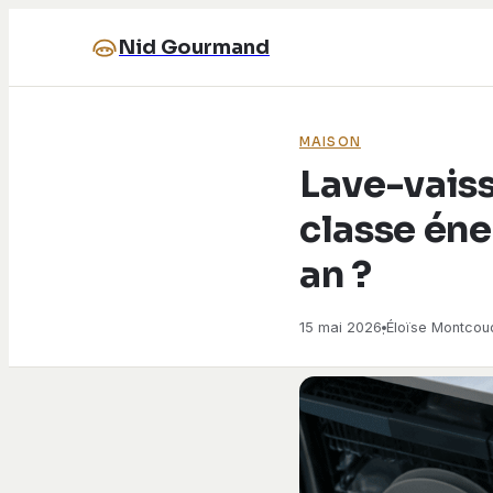
Nid Gourmand
MAISON
Lave-vaiss
classe én
an ?
15 mai 2026
Éloïse Montcoud
·