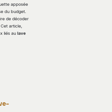
iquette apposée
ise du budget.
ire de décoder
Cet article,
ux liés au
lave
ve-