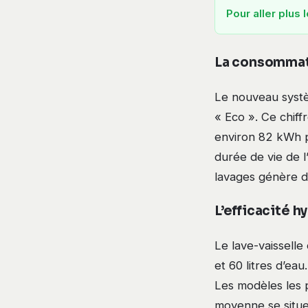
Pour aller plus l
La consommat
Le nouveau syst
« Eco ». Ce chif
environ 82 kWh p
durée de vie de l
lavages génère des
L’efficacité h
Le lave-vaisselle
et 60 litres d’eau
Les modèles les p
moyenne se situe 