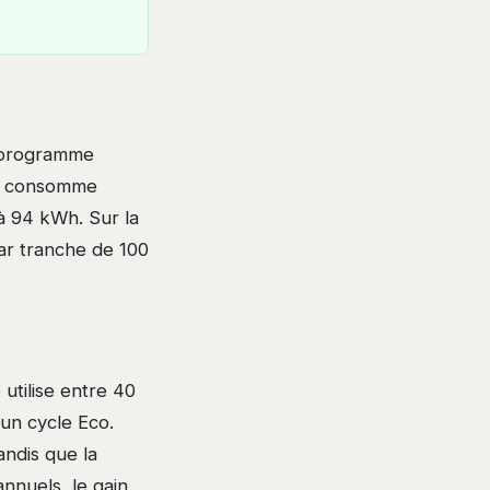
 programme
e D consomme
à 94 kWh. Sur la
par tranche de 100
 utilise entre 40
un cycle Eco.
andis que la
annuels, le gain