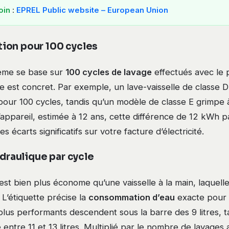
oin
:
EPREL Public website – European Union
ion pour 100 cycles
ème se base sur
100 cycles de lavage
effectués avec le
fre est concret. Par exemple, un lave-vaisselle de class
our 100 cycles, tandis qu’un modèle de classe E grimpe 
’appareil, estimée à 12 ans, cette différence de 12 kWh 
 écarts significatifs sur votre facture d’électricité.
ydraulique par cycle
 est bien plus économe qu’une vaisselle à la main, laquelle
. L’étiquette précise la
consommation d’eau
exacte pour 
lus performants descendent sous la barre des 9 litres, t
entre 11 et 13 litres. Multiplié par le nombre de lavages 