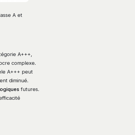
lasse A et
atégorie A+++,
iocre complexe.
èle A+++ peut
ent diminué.
logiques
futures.
fficacité