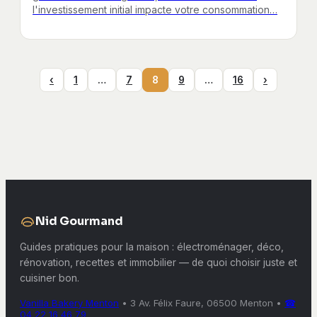
l'investissement initial impacte votre consommation…
‹
1
…
7
8
9
…
16
›
Nid Gourmand
Guides pratiques pour la maison : électroménager, déco,
rénovation, recettes et immobilier — de quoi choisir juste et
cuisiner bon.
Vanilla Bakery Menton
•
3 Av. Félix Faure, 06500 Menton
•
☎
04 22 16 46 79