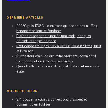
DERNIERS ARTICLES
200°C puis 170°C : la cuisson qui donne des muffins
banane moelleux et fondants
Plafond autoportant : portée maximale, abaques
officiels et règles de pose
Petit congélateur prix : 35 à 1023 €, 30 à 87 litres, bruit
et livraison
Purificateur d’air : ce qu’il filtre vraiment, comment il
fonctionne et où il montre ses limites
Quand tailler un arbre ? Hiver, nidification et erreurs à
éviter
COUPS DE CŒUR
3/4 pouce : à quoi ça correspond vraiment et
comment bien l’utiliser