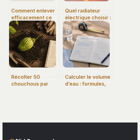
Comment enlever
Quel radiateur
efficacement ce
électrique choisir :
qui vous gêne au
le guide pour
quotidien
concilier confort
et économies
Récolter 50
Calculer le volume
chouchous par
d’eau : formules,
plant : la méthode
méthodes et
infaillible en 3
conversions
étapes
indispensables