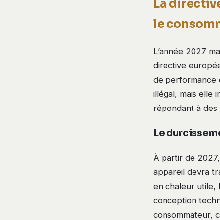
La directiv
le consom
L’année 2027 mar
directive europée
de performance e
illégal, mais ell
répondant à des e
Le durcissem
À partir de 2027,
appareil devra t
en chaleur utile,
conception techni
consommateur, c’