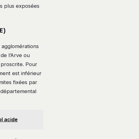
es plus exposées
E)
es agglomérations
de l’Arve ou
à proscrite. Pour
ment est inférieur
mites fixées par
e départemental
l acide