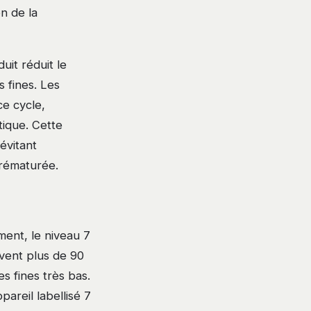
on de la
uit réduit le
s fines. Les
ce cycle,
tique. Cette
évitant
prématurée.
ment, le niveau 7
uvent plus de 90
s fines très bas.
pareil labellisé 7