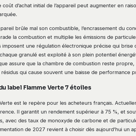
 coût d’achat initial de l’appareil peut augmenter en rais
arquée.
ppareil brûle mal son combustible, l’encrassement du cond
grade la combustion et multiplie les émissions de particule
 imposent une régulation électronique précise qui brise 
chaque granulé est exploité à son plein potentiel énergé
que assure que la chambre de combustion reste propre, 
e résidus qui cause souvent une baisse de performance 
du label Flamme Verte 7 étoiles
erte est le repère pour les acheteurs français. Actuelle
férence. Il garantit un rendement supérieur à 75 %, et so
ts, avec des taux de monoxyde de carbone et de particule
ementation de 2027 revient à choisir dès aujourd’hui un ap