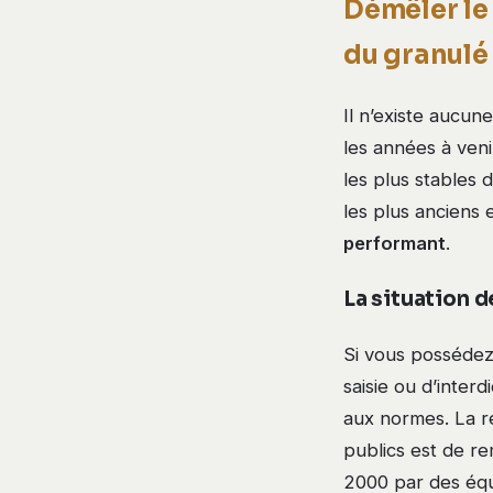
Démêler le 
du granulé
Il n’existe aucun
les années à ven
les plus stables d
les plus anciens 
performant
.
La situation d
Si vous possédez
saisie ou d’inter
aux normes. La ré
publics est de re
2000 par des équ