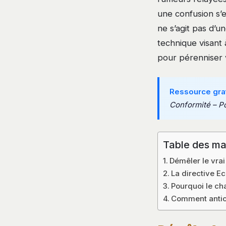
une confusion s’e
ne s’agit pas d’u
technique visant à
pour pérenniser v
Ressource grat
Conformité – Po
Table des ma
Démêler le vrai
La directive E
Pourquoi le ch
Comment antici