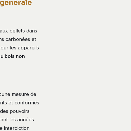
n générale
 aux pellets dans
ins carbonées et
pour les appareils
u bois non
aucune mesure de
cents et conformes
 des pouvoirs
vant les années
 interdiction