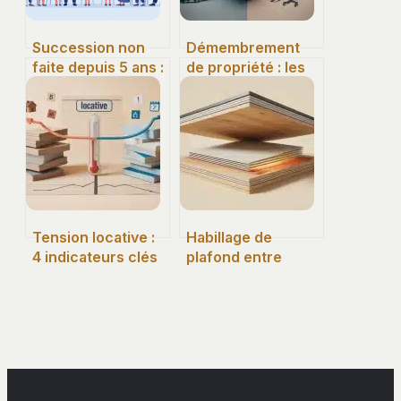
Succession non
Démembrement
faite depuis 5 ans :
de propriété : les
conséquences,
risques financiers
solutions et délais
et blocages
à connaître
juridiques à
anticiper
Tension locative :
Habillage de
4 indicateurs clés
plafond entre
pour sécuriser
poutres : 4
votre rendement
solutions pour
malgré le
moderniser sans
rééquilibrage du
dénaturer votre
marché
intérieur