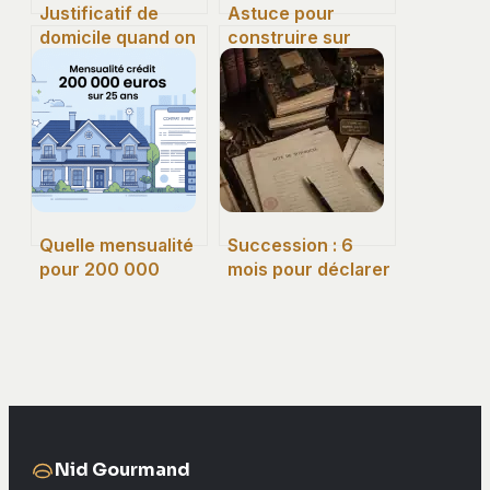
Justificatif de
Astuce pour
domicile quand on
construire sur
habite chez ses
terrain agricole
parents : solutions
sans enfreindre la
simples et
loi
acceptées
Quelle mensualité
Succession : 6
pour 200 000
mois pour déclarer
euros sur 25 ans
et 4 facteurs qui
sans se tromper
retardent le
de calcul
paiement
Nid Gourmand