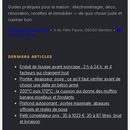
Guides pratiques pour la maison : électroménager, déco,
rénovation, recettes et immobilier — de quoi choisir juste et
cuisiner bon.
Vanilla Bakery Menton
•
3 Av. Félix Faure, 06500 Menton
•
☎
04 22 16 46 79
DERNIERS ARTICLES
Enduit de lissage avant ponçage : 2 h à 24 h, et 4
facteurs qui changent tout
Portée, épaisseur, pose : ce qu’il faut vérifier avant de
choisir une dalle en béton armé
200°C puis 170°C : la cuisson qui donne des muffins
banane moelleux et fondants
Plafond autoportant : portée maximale, abaques
officiels et règles de pose
Petit congélateur prix : 35 à 1023 €, 30 à 87 litres, bruit
et livraison