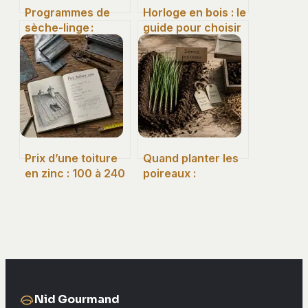
Programmes de
Horloge en bois : le
sèche-linge :
guide pour choisir
comment bien les
votre essence et
choisir et les
garantir un silence
utiliser
absolu
Prix d’une toiture
Quand planter les
en zinc : 100 à 240
poireaux :
€ le m² et 4
calendrier complet
critères pour
et techniques pour
maîtriser votre
un fût parfait
devis
Nid Gourmand